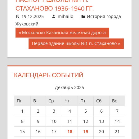
СТАХАНОВО 1936-1940 ГГ.
19.12.2025
mihailo
История города
Жуковский
Навигация
Предыдущая
Московско-Казанская железная дорога
запись;
по
Следующая
Первое здание школы №1 п. Стаханово
запись:
записям
КАЛЕНДАРЬ СОБЫТИЙ
Декабрь 2025
Пн
Вт
Ср
Чт
Пт
Сб
Вс
1
2
3
4
5
6
7
8
9
10
11
12
13
14
15
16
17
18
19
20
21