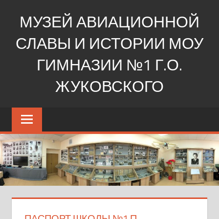
Перейти
МУЗЕЙ АВИАЦИОННОЙ
к
содержимому
СЛАВЫ И ИСТОРИИ МОУ
ГИМНАЗИИ №1 Г.О.
ЖУКОВСКОГО
Ещё
один
сайт
на
WordPress
ПАСПОРТ ШКОЛЫ №1 П.