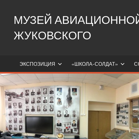
Перейти
к
МУЗЕЙ АВИАЦИОННОЙ 
содержимому
ЖУКОВСКОГО
Ещё
один
ЭКСПОЗИЦИЯ
«ШКОЛА-СОЛДАТ»
С
сайт
на
WordPress