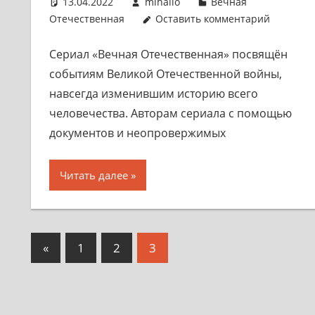
13.04.2022
mihailo
Вечная
Отечественная
Оставить комментарий
Сериал «Вечная Отечественная» посвящён
событиям Великой Отечественной войны,
навсегда изменившим историю всего
человечества. Авторам сериала с помощью
документов и неопровержимых
Читать далее
Пагинация
Предыдущие
«
1
2
3
записи
записей