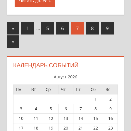
Читать далее
Пагинация
Предыдущие
«
1
…
5
6
7
8
9
записи
записей
Следующие
»
записи
КАЛЕНДАРЬ СОБЫТИЙ
Август 2026
Пн
Вт
Ср
Чт
Пт
Сб
Вс
1
2
3
4
5
6
7
8
9
10
11
12
13
14
15
16
17
18
19
20
21
22
23