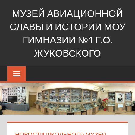
Перейти
МУЗЕЙ АВИАЦИОННОЙ
к
содержимому
СЛАВЫ И ИСТОРИИ МОУ
ГИМНАЗИИ №1 Г.О.
ЖУКОВСКОГО
Ещё
один
сайт
на
WordPress
НОВОСТИ ШКОЛЬНОГО МУЗЕЯ