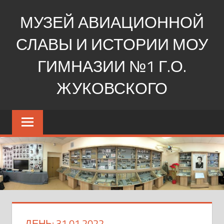
Перейти
МУЗЕЙ АВИАЦИОННОЙ
к
содержимому
СЛАВЫ И ИСТОРИИ МОУ
ГИМНАЗИИ №1 Г.О.
ЖУКОВСКОГО
Ещё
один
сайт
на
WordPress
ДЕНЬ:
31.01.2022