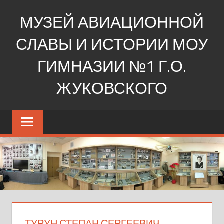
Перейти
МУЗЕЙ АВИАЦИОННОЙ
к
содержимому
СЛАВЫ И ИСТОРИИ МОУ
ГИМНАЗИИ №1 Г.О.
ЖУКОВСКОГО
Ещё
один
сайт
на
WordPress
ТУРУН СТЕПАН СЕРГЕЕВИЧ