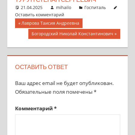
21.04.2025
mihailo
Госпиталь
Оставить комментарий
Навигация
Предыдущая
Лаврова Таисия Андреевна
запись;
по
Следующая
Богородский Николай Константинович
запись:
записям
ОСТАВИТЬ ОТВЕТ
Ваш адрес email не будет опубликован.
Обязательные поля помечены
*
Комментарий
*