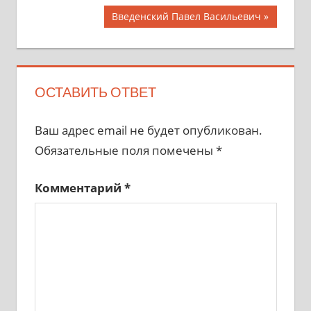
Навигация
Следующая
Введенский Павел Васильевич
запись:
по
записям
ОСТАВИТЬ ОТВЕТ
Ваш адрес email не будет опубликован.
Обязательные поля помечены
*
Комментарий
*