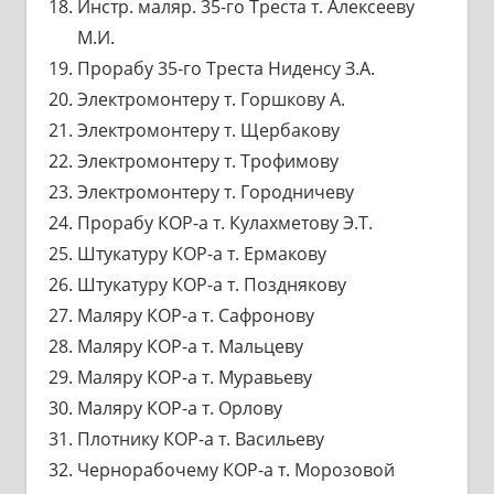
Инстр. маляр. 35-го Треста т. Алексееву
М.И.
Прорабу 35-го Треста Ниденсу З.А.
Электромонтеру т. Горшкову А.
Электромонтеру т. Щербакову
Электромонтеру т. Трофимову
Электромонтеру т. Городничеву
Прорабу КОР-а т. Кулахметову Э.Т.
Штукатуру КОР-а т. Ермакову
Штукатуру КОР-а т. Позднякову
Маляру КОР-а т. Сафронову
Маляру КОР-а т. Мальцеву
Маляру КОР-а т. Муравьеву
Маляру КОР-а т. Орлову
Плотнику КОР-а т. Васильеву
Чернорабочему КОР-а т. Морозовой