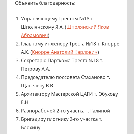
Объявить благодарность:
Управляющему Трестом №18 т.
Шполянскому Я.А. (
Шполянский Яков
Абрамович
)
Главному инженеру Треста №18 т. Кнорре
А.К. (
Кнорре Анатолий Карлович
)
Секретарю Парткома Треста №18 т.
Петрову А.А.
Председателю поссовета Стаханово т.
Щавелеву В.В.
Архитектору Мастерской ЦАГИ т. Обухову
Е.Н.
Разнорабочей 2-го участка т. Галиной
Бригадиру плотнику 2-го участка т.
Блохину