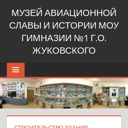
Перейти
МУЗЕЙ АВИАЦИОННОЙ
к
содержимому
СЛАВЫ И ИСТОРИИ МОУ
ГИМНАЗИИ №1 Г.О.
ЖУКОВСКОГО
Ещё
один
сайт
на
WordPress
СТРОИТЕЛЬСТВО ЗДАНИЯ