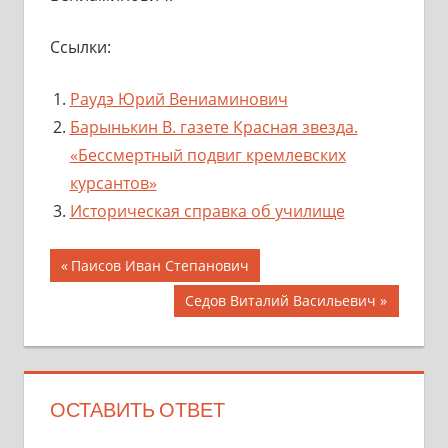
Ссылки:
Раудэ Юрий Вениаминович
Барынькин В. газете Красная звезда.
«Бессмертный подвиг кремлевских
курсантов»
Историческая справка об училище
Навигация
Предыдущая
Паисов Иван Степанович
запись;
по
Следующая
Седов Виталий Васильевич
запись:
записям
ОСТАВИТЬ ОТВЕТ