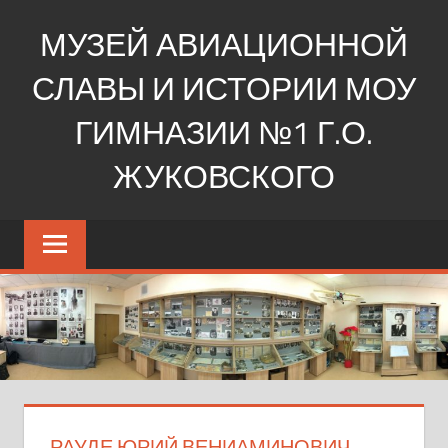
Перейти
МУЗЕЙ АВИАЦИОННОЙ
к
содержимому
СЛАВЫ И ИСТОРИИ МОУ
ГИМНАЗИИ №1 Г.О.
ЖУКОВСКОГО
Ещё
один
сайт
на
WordPress
РАУДЕ ЮРИЙ ВЕНИАМИНОВИЧ