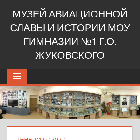
Перейти
МУЗЕЙ АВИАЦИОННОЙ
к
содержимому
СЛАВЫ И ИСТОРИИ МОУ
ГИМНАЗИИ №1 Г.О.
ЖУКОВСКОГО
Ещё
один
сайт
на
WordPress
ДЕНЬ:
01.02.2022