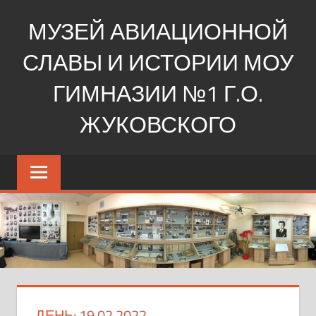
Перейти
МУЗЕЙ АВИАЦИОННОЙ
к
содержимому
СЛАВЫ И ИСТОРИИ МОУ
ГИМНАЗИИ №1 Г.О.
ЖУКОВСКОГО
Ещё
один
сайт
на
WordPress
ДЕНЬ:
19.02.2022