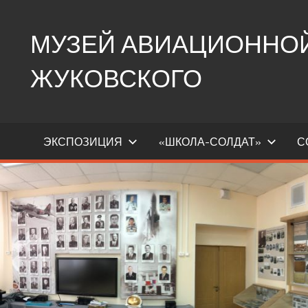
Перейти
к
МУЗЕЙ АВИАЦИОННОЙ 
содержимому
ЖУКОВСКОГО
Ещё
один
ЭКСПОЗИЦИЯ
«ШКОЛА-СОЛДАТ»
С
сайт
на
WordPress