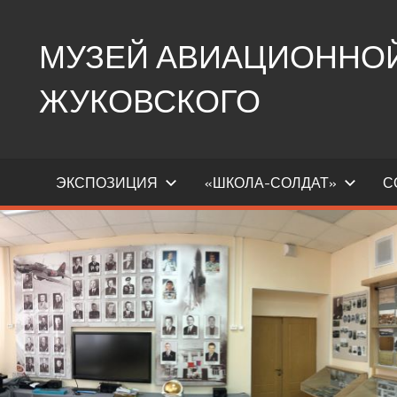
Перейти
к
МУЗЕЙ АВИАЦИОННОЙ 
содержимому
ЖУКОВСКОГО
Ещё
один
ЭКСПОЗИЦИЯ
«ШКОЛА-СОЛДАТ»
С
сайт
на
WordPress