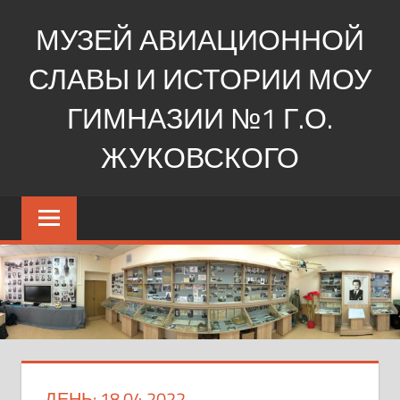
Перейти
МУЗЕЙ АВИАЦИОННОЙ
к
содержимому
СЛАВЫ И ИСТОРИИ МОУ
ГИМНАЗИИ №1 Г.О.
ЖУКОВСКОГО
Ещё
один
сайт
на
WordPress
ДЕНЬ:
18.04.2022