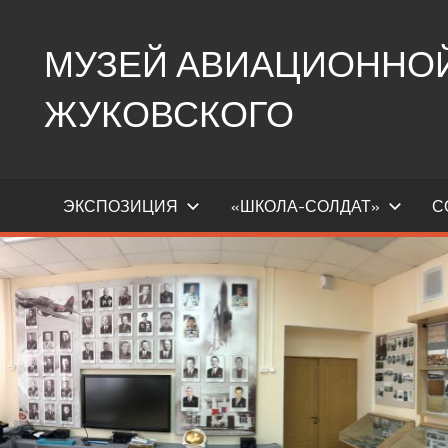
Перейти
к
МУЗЕЙ АВИАЦИОННОЙ 
содержимому
ЖУКОВСКОГО
Ещё
один
ЭКСПОЗИЦИЯ
«ШКОЛА-СОЛДАТ»
С
сайт
на
WordPress